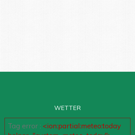
WETTER
Tag error :
<ion:partial:meteo:today