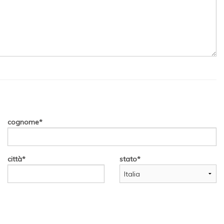
cognome
città
stato