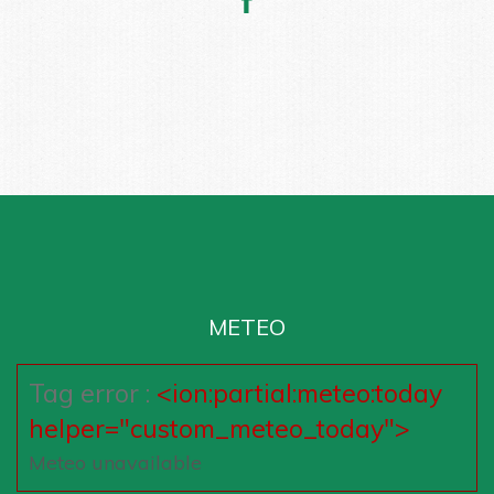
METEO
Tag error :
<ion:partial:meteo:today
helper="custom_meteo_today">
Meteo unavailable